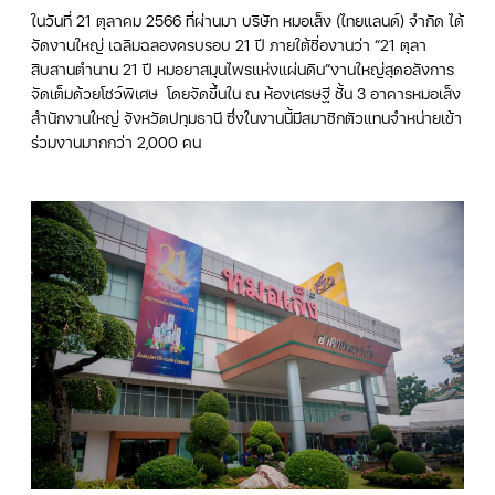
ในวันที่ 21 ตุลาคม 2566 ที่ผ่านมา บริษัท หมอเส็ง (ไทยแลนด์) จำกัด ได้
จัดงานใหญ่ เฉลิมฉลองครบรอบ 21 ปี ภายใต้ชื่องานว่า “21 ตุลา
สืบสานตำนาน 21 ปี หมอยาสมุนไพรแห่งแผ่นดิน”งานใหญ่สุดอลังการ
จัดเต็มด้วยโชว์พิเศษ โดยจัดขึ้นใน ณ ห้องเศรษฐี ชั้น 3 อาคารหมอเส็ง
สำนักงานใหญ่ จังหวัดปทุมธานี ซึ่งในงานนี้มีสมาชิกตัวแทนจำหน่ายเข้า
ร่วมงานมากกว่า 2,000 คน